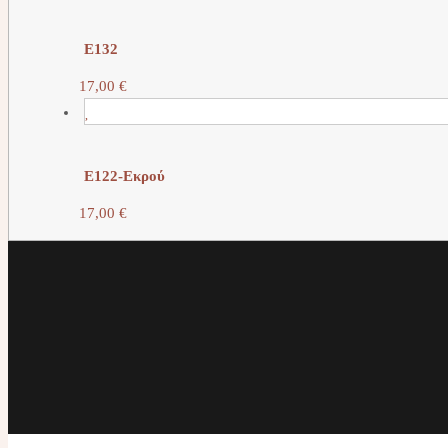
E132
17,00
€
E122-Εκρού
17,00
€