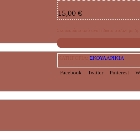
15,00
€
Σκουλαρίκια από ανοξείδωτο ατσάλι με ζιρ
ΚΑΤΗΓΟΡΊΑ:
ΣΚΟΥΛΑΡΙΚΙΑ
Facebook
Twitter
Pinterest
W