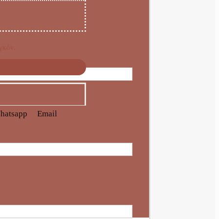
γκόν.
hatsapp
Email