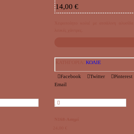
14,00
€
Χειροποίητο κολιέ με ατσάλινη αλυσίδα
λευκές χάντρες.
ΚΑΤΗΓΟΡΊΑ:
ΚΟΛΙΕ
Facebook
Twitter
Pinterest
Email
N168-Ασημί
24,00
€