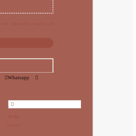
 και κρεμαστό στοιχείο με
Whatsapp
N144
16,00
€