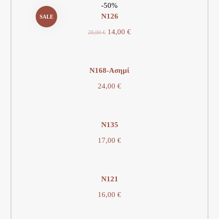
-50%
N126
SALE
14,00
€
28,00
€
N168-Ασημί
24,00
€
N135
17,00
€
Ν121
16,00
€