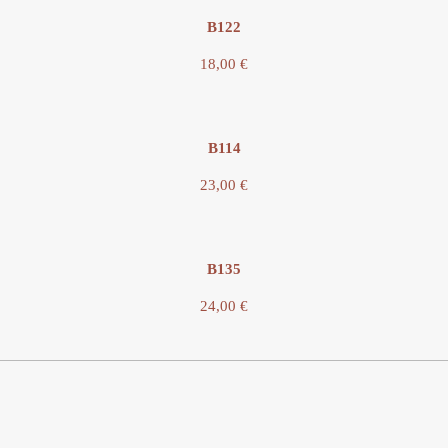
Β122
18,00
€
Β114
23,00
€
B135
24,00
€