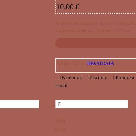
10,00
€
Χειροποίητο βραχιόλι με δυο διαφορετι
κρεμαστούς κρίκους . Μήκους 17-23 εκ.
ΚΑΤΗΓΟΡΊΑ:
ΒΡΑΧΙΟΛΙΑ
Facebook
Twitter
Pinterest
Email
B131
9,00
€