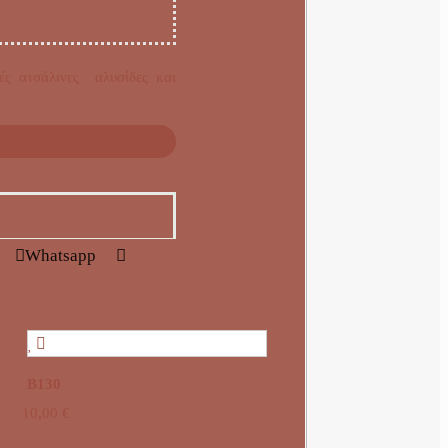
κές ατσάλινες αλυσίδες και
Whatsapp
B130
10,00
€