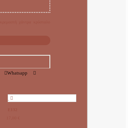
 κρεμαστή χάντρα κρύσταλο
Whatsapp
E132
17,00
€