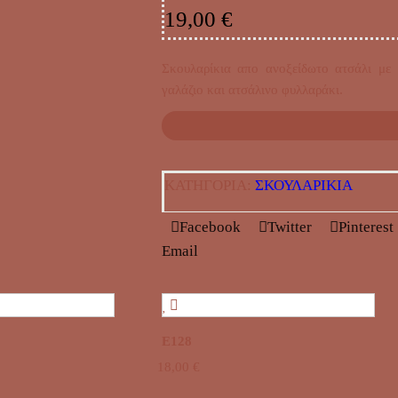
19,00
€
Σκουλαρίκια απο ανοξείδωτο ατσάλι με
γαλάζιο και ατσάλινο φυλλαράκι.
ΚΑΤΗΓΟΡΊΑ:
ΣΚΟΥΛΑΡΙΚΙΑ
Facebook
Twitter
Pinterest
Email
E128
18,00
€