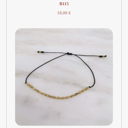
Β115
18,00
€