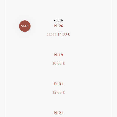
-50%
N126
SALE
14,00
€
28,00
€
Ν119
10,00
€
R131
12,00
€
Ν121