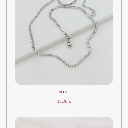
Ν121
16,00
€