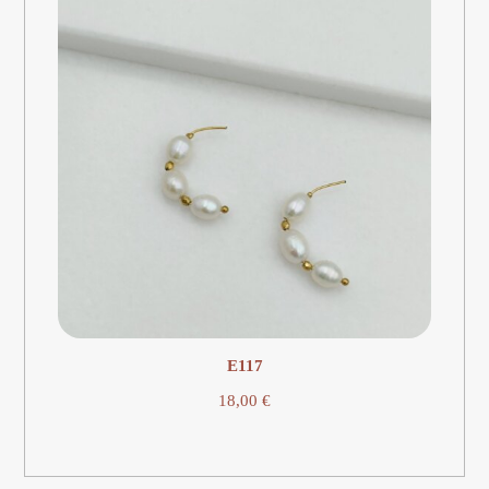
E117
18,00
€